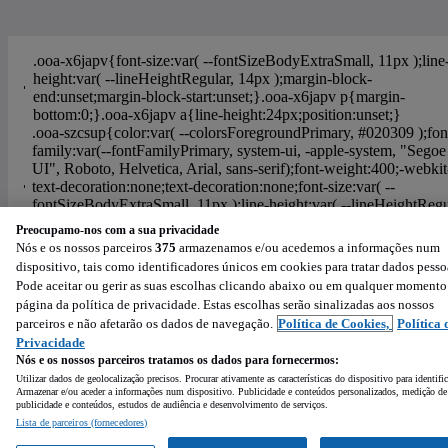
Preocupamo-nos com a sua privacidade
Nós e os nossos parceiros
375
armazenamos e/ou acedemos a informações num
Ajuda
Política de Cookies
Configurações de privacidade
dispositivo, tais como identificadores únicos em cookies para tratar dados pesso
Condições de Utilização
Política de Privacidade
Pode aceitar ou gerir as suas escolhas clicando abaixo ou em qualquer momento
página da política de privacidade. Estas escolhas serão sinalizadas aos nossos
Powered by
:
parceiros e não afetarão os dados de navegação.
Política de Cookies,
Política 
Privacidade
Nós e os nossos parceiros tratamos os dados para fornecermos:
Utilizar dados de geolocalização precisos. Procurar ativamente as características do dispositivo para identifi
Armazenar e/ou aceder a informações num dispositivo. Publicidade e conteúdos personalizados, medição de
publicidade e conteúdos, estudos de audiência e desenvolvimento de serviços.
Lista de parceiros (fornecedores)